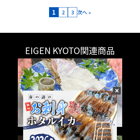
1
2
3
次へ »
EIGEN KYOTO関連商品
白イカの姿造り